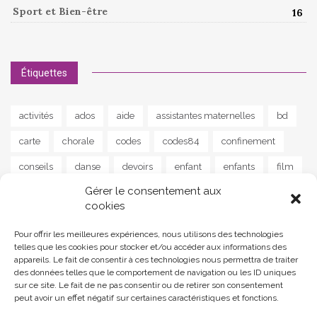
Sport et Bien-être
16
Étiquettes
activités
ados
aide
assistantes maternelles
bd
carte
chorale
codes
codes84
confinement
conseils
danse
devoirs
enfant
enfants
film
Gérer le consentement aux
guitare
instrument
jeu
jeunes
jeux
lapalud
cookies
lecture
livre
livres
maison
MAM
musique
Pour offrir les meilleures expériences, nous utilisons des technologies
news
parents
poisson
poème
programme
telles que les cookies pour stocker et/ou accéder aux informations des
appareils. Le fait de consentir à ces technologies nous permettra de traiter
programmes
ram
reprise
santé
scolaire
des données telles que le comportement de navigation ou les ID uniques
sur ce site. Le fait de ne pas consentir ou de retirer son consentement
soutien
sport
street art
stress
séjour
peut avoir un effet négatif sur certaines caractéristiques et fonctions.