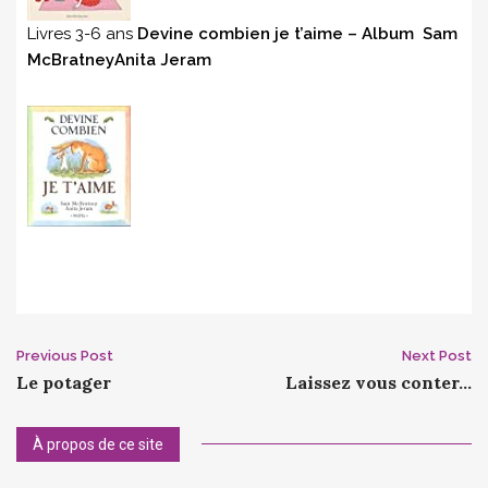
Livres 3-6 ans
Devine combien je t’aime – Album Sam
McBratneyAnita Jeram
Post
Previous Post
Next Post
Le potager
Laissez vous conter…
navigation
À propos de ce site