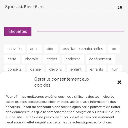
Sport et Bien-être
16
Étiquettes
activités
ados
aide
assistantes maternelles
bd
carte
chorale
codes
codes84
confinement
conseils
danse
devoirs
enfant
enfants
film
Gérer le consentement aux
guitare
instrument
jeu
jeunes
jeux
lapalud
cookies
lecture
livre
livres
maison
MAM
musique
Pour offrir les meilleures expériences, nous utilisons des technologies
news
parents
poisson
poème
programme
telles que les cookies pour stocker et/ou accéder aux informations des
appareils. Le fait de consentir à ces technologies nous permettra de traiter
programmes
ram
reprise
santé
scolaire
des données telles que le comportement de navigation ou les ID uniques
sur ce site. Le fait de ne pas consentir ou de retirer son consentement
soutien
sport
street art
stress
séjour
peut avoir un effet négatif sur certaines caractéristiques et fonctions.