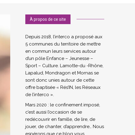
À propos de ce site
Depuis 2018, l’interco a proposé aux
5 communes du territoire de mettre
en commun leurs services autour
d’un pôle Enfance – Jeunesse –
Sport – Culture. Lamotte-du -Rhône,
Lapalud, Mondragon et Mornas se
sont donc unies autour de cette
offre baptisée « Rés’IN, les Réseaux
de l’interco ».
Mars 2020 : le confinement imposé,
c’est aussi l’occasion de se
redécouvrir en famille, de lire, de
jouer, de chanter, d’apprendre… Nous
espérons que ce blog vous