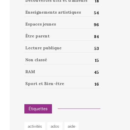
Découvertes d'ici et d'ailleurs
18
Enseignements artistiques
54
Espaces jeunes
96
Être parent
84
Lecture publique
53
Non classé
15
RAM
45
Sport et Bien-être
16
Étiquettes
activités
ados
aide