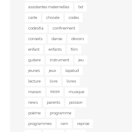
assistantes maternelles
bd
carte
chorale
codes
codes84
confinement
conseils
danse
devoirs
enfant
enfants
film
guitare
instrument
jeu
jeunes
jeux
lapalud
lecture
livre
livres
maison
MAM
musique
news
parents
poisson
poème
programme
programmes
ram
reprise