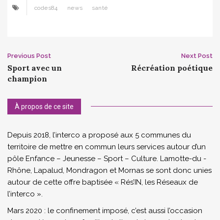
codes84
news
santé
Post
Previous Post
Next Post
Sport avec un
Récréation poétique
navigation
champion
À propos de ce site
Depuis 2018, l’interco a proposé aux 5 communes du
territoire de mettre en commun leurs services autour d’un
pôle Enfance – Jeunesse – Sport – Culture. Lamotte-du -
Rhône, Lapalud, Mondragon et Mornas se sont donc unies
autour de cette offre baptisée « Rés’IN, les Réseaux de
l’interco ».
Mars 2020 : le confinement imposé, c’est aussi l’occasion