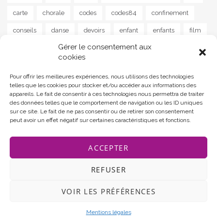
carte
chorale
codes
codes84
confinement
conseils
danse
devoirs
enfant
enfants
film
Gérer le consentement aux
guitare
instrument
jeu
jeunes
jeux
lapalud
cookies
lecture
livre
livres
maison
MAM
musique
Pour offrir les meilleures expériences, nous utilisons des technologies
news
parents
poisson
poème
programme
telles que les cookies pour stocker et/ou accéder aux informations des
appareils. Le fait de consentir à ces technologies nous permettra de traiter
programmes
ram
reprise
santé
scolaire
des données telles que le comportement de navigation ou les ID uniques
sur ce site. Le fait de ne pas consentir ou de retirer son consentement
soutien
sport
street art
stress
séjour
peut avoir un effet négatif sur certaines caractéristiques et fonctions.
tourisme
yoga
ACCEPTER
REFUSER
VOIR LES PRÉFÉRENCES
Communauté de communes Rhône Lez Provence
Theme by
MOOZ Themes
Powered by
WordPress
Mentions légales