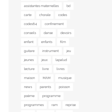
assistantes maternelles
bd
carte
chorale
codes
codes84
confinement
conseils
danse
devoirs
enfant
enfants
film
guitare
instrument
jeu
jeunes
jeux
lapalud
lecture
livre
livres
maison
MAM
musique
news
parents
poisson
poème
programme
programmes
ram
reprise