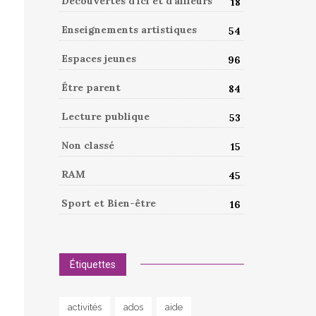
Découvertes d'ici et d'ailleurs
18
Enseignements artistiques
54
Espaces jeunes
96
Être parent
84
Lecture publique
53
Non classé
15
RAM
45
Sport et Bien-être
16
Étiquettes
activités
ados
aide