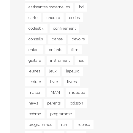
assistantes maternelles
bd
carte
chorale
codes
codes84
confinement
conseils
danse
devoirs
enfant
enfants
film
guitare
instrument
jeu
jeunes
jeux
lapalud
lecture
livre
livres
maison
MAM
musique
news
parents
poisson
poème
programme
programmes
ram
reprise