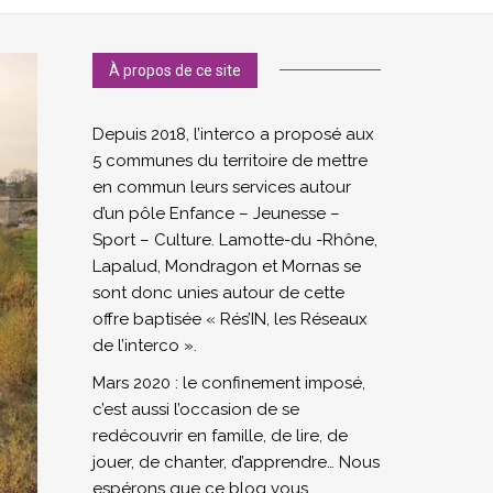
À propos de ce site
Depuis 2018, l’interco a proposé aux
5 communes du territoire de mettre
en commun leurs services autour
d’un pôle Enfance – Jeunesse –
Sport – Culture. Lamotte-du -Rhône,
Lapalud, Mondragon et Mornas se
sont donc unies autour de cette
offre baptisée « Rés’IN, les Réseaux
de l’interco ».
Mars 2020 : le confinement imposé,
c’est aussi l’occasion de se
redécouvrir en famille, de lire, de
jouer, de chanter, d’apprendre… Nous
espérons que ce blog vous