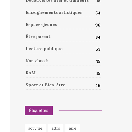
Découvertes d'ici et d'ailleurs
18
Enseignements artistiques
54
Espaces jeunes
96
Être parent
84
Lecture publique
53
Non classé
15
RAM
45
Sport et Bien-être
16
Étiquettes
activités
ados
aide