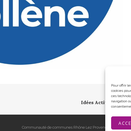
Pour offrir 
cookies pour
Next
ces technolo
navigation ou
Idées Activités-Tour
consentement
ACCE
Communauté de communes Rhône Lez Provence