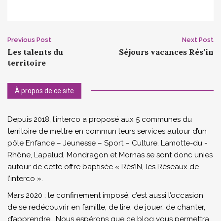
Post
Previous Post
Next Post
Les talents du
Séjours vacances Rés’in
navigation
territoire
À propos de ce site
Depuis 2018, l’interco a proposé aux 5 communes du
territoire de mettre en commun leurs services autour d’un
pôle Enfance – Jeunesse – Sport – Culture. Lamotte-du -
Rhône, Lapalud, Mondragon et Mornas se sont donc unies
autour de cette offre baptisée « Rés’IN, les Réseaux de
l’interco ».
Mars 2020 : le confinement imposé, c’est aussi l’occasion
de se redécouvrir en famille, de lire, de jouer, de chanter,
d’apprendre… Nous espérons que ce blog vous permettra