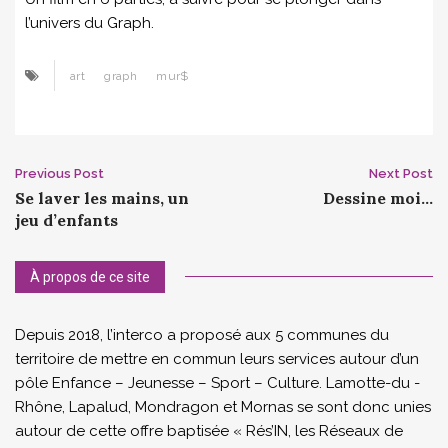
l’univers du Graph.
art
graph
mur$
Post
Previous Post
Next Post
Se laver les mains, un
Dessine moi…
navigation
jeu d’enfants
À propos de ce site
Depuis 2018, l’interco a proposé aux 5 communes du
territoire de mettre en commun leurs services autour d’un
pôle Enfance – Jeunesse – Sport – Culture. Lamotte-du -
Rhône, Lapalud, Mondragon et Mornas se sont donc unies
autour de cette offre baptisée « Rés’IN, les Réseaux de