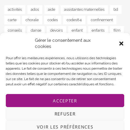
activités
ados
aide
assistantes maternelles
bd
carte
chorale
codes
codes84
confinement
conseils
danse
devoirs
enfant
enfants
film
Gérer le consentement aux
guitare
instrument
jeu
jeunes
jeux
lapalud
cookies
lecture
livre
livres
maison
MAM
musique
Pour offrir les meilleures expériences, nous utilisons des technologies
news
parents
poisson
poème
programme
telles que les cookies pour stocker et/ou accéder aux informations des
appareils. Le fait de consentir à ces technologies nous permettra de traiter
programmes
ram
reprise
santé
scolaire
des données telles que le comportement de navigation ou les ID uniques
sur ce site. Le fait de ne pas consentir ou de retirer son consentement
soutien
sport
street art
stress
séjour
peut avoir un effet négatif sur certaines caractéristiques et fonctions.
tourisme
yoga
ACCEPTER
REFUSER
VOIR LES PRÉFÉRENCES
Communauté de communes Rhône Lez Provence