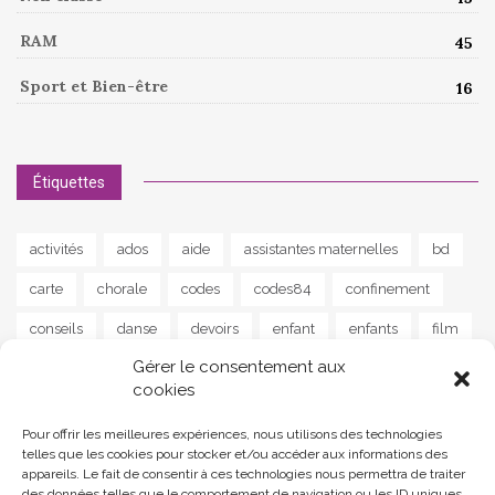
RAM
45
Sport et Bien-être
16
Étiquettes
activités
ados
aide
assistantes maternelles
bd
carte
chorale
codes
codes84
confinement
conseils
danse
devoirs
enfant
enfants
film
Gérer le consentement aux
guitare
instrument
jeu
jeunes
jeux
lapalud
cookies
lecture
livre
livres
maison
MAM
musique
Pour offrir les meilleures expériences, nous utilisons des technologies
news
parents
poisson
poème
programme
telles que les cookies pour stocker et/ou accéder aux informations des
appareils. Le fait de consentir à ces technologies nous permettra de traiter
programmes
ram
reprise
santé
scolaire
des données telles que le comportement de navigation ou les ID uniques