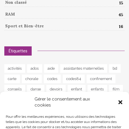
Non classé
15
RAM
45
Sport et Bien-être
16
Étiquettes
activités
ados
aide
assistantes maternelles
bd
carte
chorale
codes
codes84
confinement
conseils
danse
devoirs
enfant
enfants
film
Gérer le consentement aux
guitare
instrument
jeu
jeunes
jeux
lapalud
cookies
lecture
livre
livres
maison
MAM
musique
Pour offrir les meilleures expériences, nous utilisons des technologies
news
parents
poisson
poème
programme
telles que les cookies pour stocker et/ou accéder aux informations des
appareils. Le fait de consentir à ces technologies nous permettra de traiter