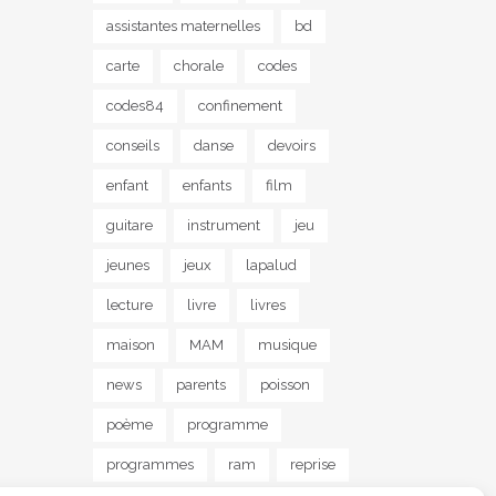
assistantes maternelles
bd
carte
chorale
codes
codes84
confinement
conseils
danse
devoirs
enfant
enfants
film
guitare
instrument
jeu
jeunes
jeux
lapalud
lecture
livre
livres
maison
MAM
musique
news
parents
poisson
poème
programme
programmes
ram
reprise