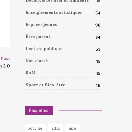
Découvertes d'ici et d'ailleurs
18
Enseignements artistiques
54
Espaces jeunes
96
Être parent
84
Lecture publique
53
 Post
Non classé
15
 2.0
RAM
45
Sport et Bien-être
16
Étiquettes
activités
ados
aide