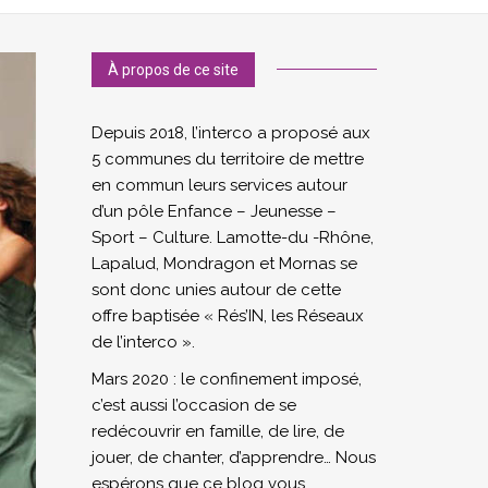
À propos de ce site
Depuis 2018, l’interco a proposé aux
5 communes du territoire de mettre
en commun leurs services autour
d’un pôle Enfance – Jeunesse –
Sport – Culture. Lamotte-du -Rhône,
Lapalud, Mondragon et Mornas se
sont donc unies autour de cette
offre baptisée « Rés’IN, les Réseaux
de l’interco ».
Mars 2020 : le confinement imposé,
c’est aussi l’occasion de se
redécouvrir en famille, de lire, de
jouer, de chanter, d’apprendre… Nous
espérons que ce blog vous