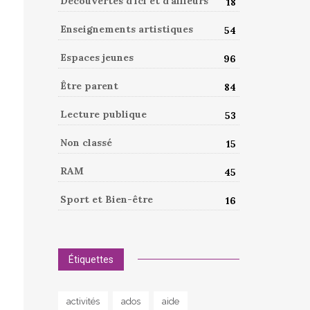
Découvertes d'ici et d'ailleurs
18
Enseignements artistiques
54
Espaces jeunes
96
Être parent
84
Lecture publique
53
Non classé
15
RAM
45
Sport et Bien-être
16
Étiquettes
activités
ados
aide