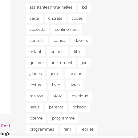
assistantes maternelles
bd
carte
chorale
codes
codes84
confinement
conseils
danse
devoirs
enfant
enfants
film
guitare
instrument
jeu
jeunes
jeux
lapalud
lecture
livre
livres
maison
MAM
musique
news
parents
poisson
poème
programme
 Post
programmes
ram
reprise
clage