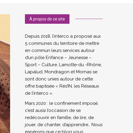
À propos de ce site
Depuis 2018, l’interco a proposé aux
5 communes du territoire de mettre
en commun leurs services autour
d’un pôle Enfance – Jeunesse –
Sport – Culture. Lamotte-du -Rhône,
Lapalud, Mondragon et Mornas se
sont donc unies autour de cette
offre baptisée « Rés’IN, les Réseaux
de l’interco ».
Mars 2020 : le confinement imposé,
c’est aussi l’occasion de se
redécouvrir en famille, de lire, de
jouer, de chanter, d’apprendre… Nous
espérons que ce blog vous