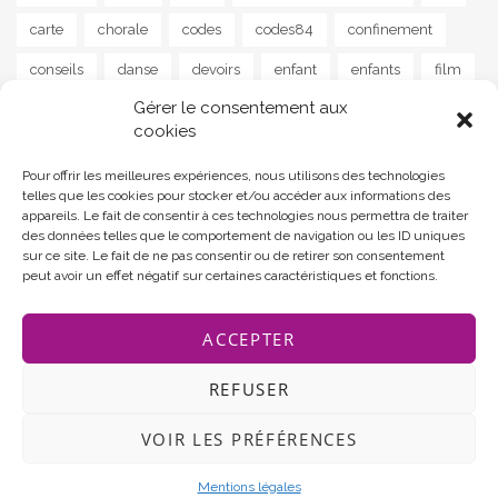
carte
chorale
codes
codes84
confinement
conseils
danse
devoirs
enfant
enfants
film
Gérer le consentement aux
guitare
instrument
jeu
jeunes
jeux
lapalud
cookies
lecture
livre
livres
maison
MAM
musique
Pour offrir les meilleures expériences, nous utilisons des technologies
news
parents
poisson
poème
programme
telles que les cookies pour stocker et/ou accéder aux informations des
appareils. Le fait de consentir à ces technologies nous permettra de traiter
programmes
ram
reprise
santé
scolaire
des données telles que le comportement de navigation ou les ID uniques
sur ce site. Le fait de ne pas consentir ou de retirer son consentement
soutien
sport
street art
stress
séjour
peut avoir un effet négatif sur certaines caractéristiques et fonctions.
tourisme
yoga
ACCEPTER
REFUSER
VOIR LES PRÉFÉRENCES
Communauté de communes Rhône Lez Provence
Theme by
MOOZ Themes
Powered by
WordPress
Mentions légales