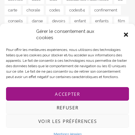
carte
chorale
codes
codes84
confinement
conseils
danse
devoirs
enfant
enfants
film
Gérer le consentement aux
guitare
instrument
jeu
jeunes
jeux
lapalud
cookies
lecture
livre
livres
maison
MAM
musique
Pour offrir les meilleures expériences, nous utilisons des technologies
news
parents
poisson
poème
programme
telles que les cookies pour stocker et/ou accéder aux informations des
appareils. Le fait de consentir à ces technologies nous permettra de traiter
programmes
ram
reprise
santé
scolaire
des données telles que le comportement de navigation ou les ID uniques
sur ce site. Le fait de ne pas consentir ou de retirer son consentement
soutien
sport
street art
stress
séjour
peut avoir un effet négatif sur certaines caractéristiques et fonctions.
tourisme
yoga
ACCEPTER
REFUSER
VOIR LES PRÉFÉRENCES
Communauté de communes Rhône Lez Provence
Theme by
MOOZ Themes
Powered by
WordPress
Mentions légales