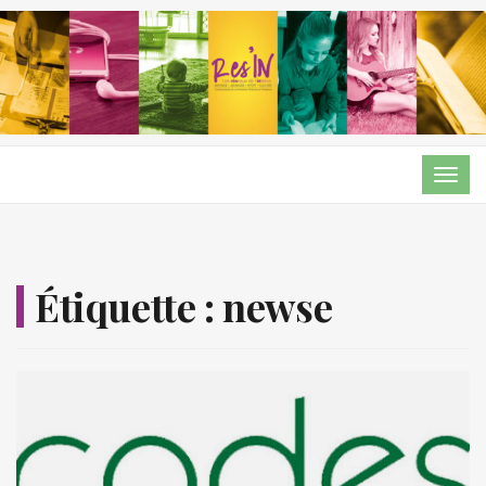
TOG
NAVI
Étiquette :
newse