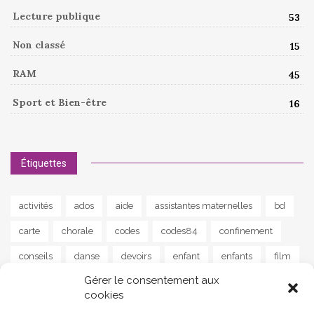
Lecture publique
53
Non classé
15
RAM
45
Sport et Bien-être
16
Étiquettes
activités
ados
aide
assistantes maternelles
bd
carte
chorale
codes
codes84
confinement
conseils
danse
devoirs
enfant
enfants
film
Gérer le consentement aux
guitare
instrument
jeu
jeunes
jeux
lapalud
cookies
lecture
livre
livres
maison
MAM
musique