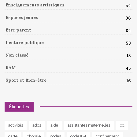
Enseignements artistiques
54
Espaces jeunes
96
Être parent
84
Lecture publique
53
Non classé
15
RAM
45
Sport et Bien-être
16
Étiquettes
activités
ados
aide
assistantes maternelles
bd
carte
chorale
codes
codes84
confinement