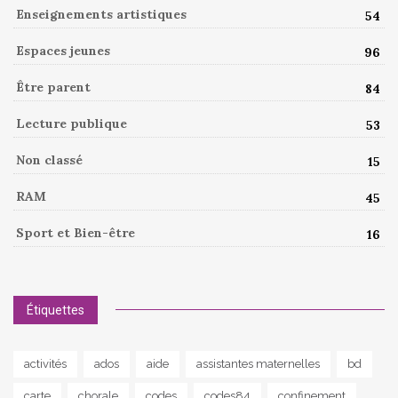
Enseignements artistiques
54
Espaces jeunes
96
Être parent
84
Lecture publique
53
Non classé
15
RAM
45
Sport et Bien-être
16
Étiquettes
activités
ados
aide
assistantes maternelles
bd
carte
chorale
codes
codes84
confinement